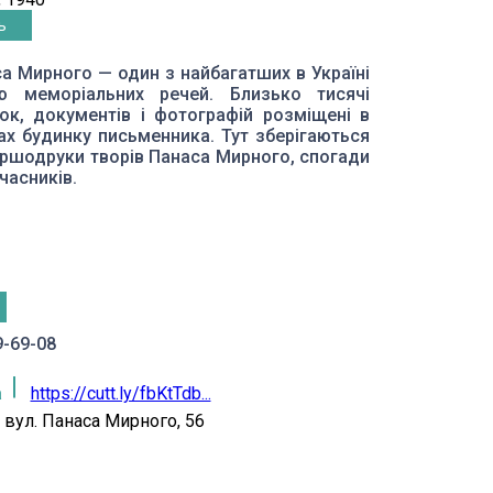
ь
а Мирного — один з найбагатших в Україні
тю меморіальних речей. Близько тисячі
ок, документів і фотографій розміщені в
ах будинку письменника. Тут зберігаються
ершодруки творів Панаса Мирного, спогади
часників.
9-69-08
а
https://cutt.ly/fbKtTdb...
вул. Панаса Мирного, 56