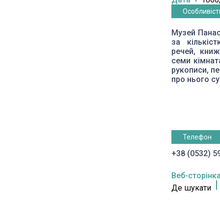
Особливіст
Музей Панас
за кількіс
речей, книж
семи кімнат
рукописи, п
про нього су
Телефон
+38 (0532) 5
Веб-сторінк
Де шукати