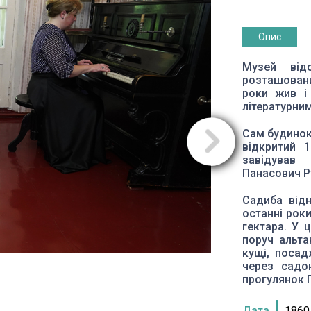
Опис
Музей відо
розташовани
роки жив і
літературни
Сам будинок
відкритий 
завідував
Панасович Р
Садиба від
останні роки
гектара. У ц
поруч альта
кущі, посад
через садо
прогулянок 
Дата
1860