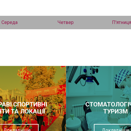
Середа
Четвер
П'ятниц
РАВІ СПОРТИВНІ
СТОМАТОЛОГІ
НТИ ТА ЛОКАЦІЇ
ТУРИЗМ
Докладніше
Докладніше