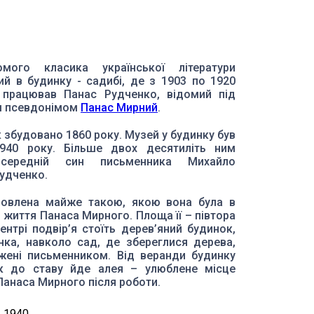
мого класика української літератури
й в будинку - садибі, де з 1903 по 1920
 працював Панас Рудченко, відомий під
м псевдонімом
Панас Мирний
.
 збудовано 1860 року. Музей у будинку був
1940 року. Більше двох десятиліть ним
 середній син письменника Михайло
удченко.
новлена майже такою, якою вона була в
 життя Панаса Мирного. Площа її – півтора
ентрі подвір’я стоїть дерев’яний будинок,
нка, навколо сад, де збереглися дерева,
жені письменником. Від веранди будинку
к до ставу йде алея – улюблене місце
Панаса Мирного після роботи.
, 1940