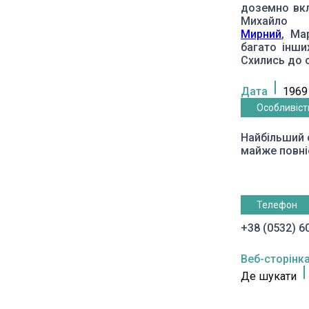
доземно вкл
Михайло
Мирний
, Ма
багато інши
Схились до с
Дата
1969
Особливіст
Найбільший с
майже повні
Телефон
+38 (0532) 6
Веб-сторінк
Де шукати