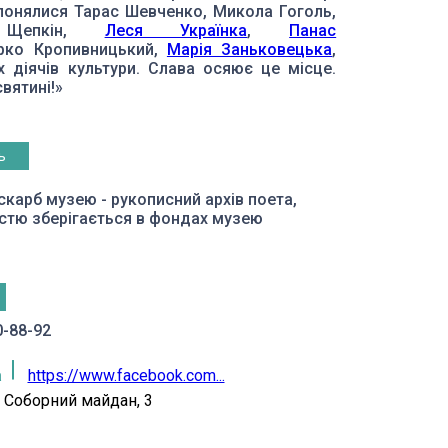
онялися Тарас Шевченко, Микола Гоголь,
 Щепкін,
Леся Українка
,
Панас
рко Кропивницький,
Марія Заньковецька
,
х діячів культури. Слава осяює це місце.
вятині!»
ь
карб музею - рукописний архів поета,
стю зберігається в фондах музею
0-88-92
а
https://www.facebook.com...
Соборний майдан, 3