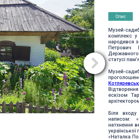
Опис
Музей-сади
комплекс у 
народився за
Петрович 
Державного
статусі пам’
Музей-са
проголош
Котляревськ
Відтворенн
ескізом Та
архітектором
Біля входу
написом: «
натхнення ве
української 
«Наталка Пол