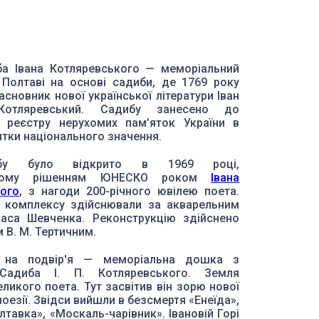
ба Івана Котляревського — меморіальний
Полтаві на основі садиби, де 1769 року
сновник нової української літератури Іван
Котляревський. Садибу занесено до
 реєстру нерухомих пам’яток України в
ятки національного значення.
дибу було відкрито в 1969 році,
еному рішенням ЮНЕСКО роком
Івана
ого
, з нагоди 200-річного ювілею поета.
я комплексу здійснювали за акварельним
раса Шевченка. Реконструкцію здійснено
 В. М. Тертичним.
 на подвір'я — меморіальна дошка з
Садиба І. П. Котляревського. Земля
ликого поета. Тут засвітив він зорю нової
поезії. Звідси вийшли в безсмертя «Енеїда»,
тавка», «Москаль-чарівник». Івановій Горі