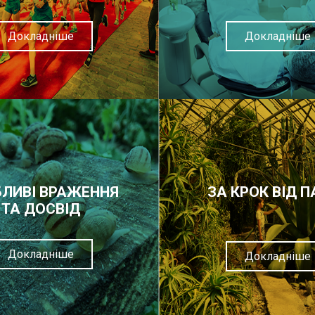
Докладніше
Докладніше
ЛИВІ ВРАЖЕННЯ
ЗА КРОК ВІД П
ТА ДОСВІД
Докладніше
Докладніше