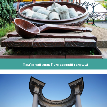
Пам’ятний знак Полтавській галушці