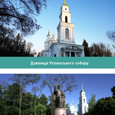
Дзвіниця Успенського собору