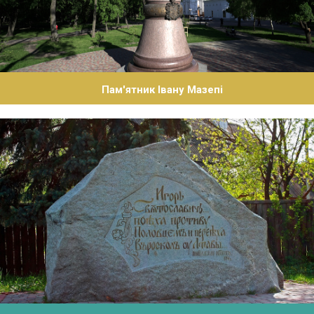
Пам'ятник Івану Мазепі